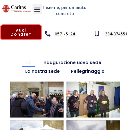
Insieme, per un aiuto
concreto
Vuoi
0571-51241
334-874551
Donare?
All
Inaugurazione uova sede
La nostra sede
Pellegrinaggio