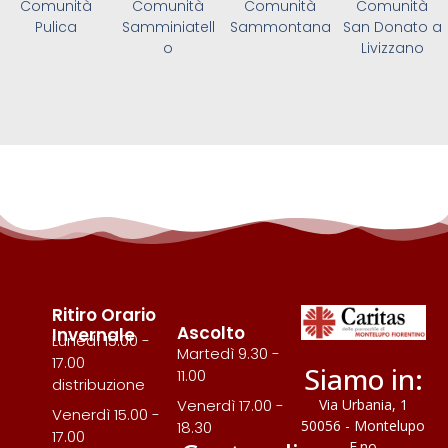
Comunità
Comunità
Comunità
Comunità
Pulica
Samminiatell
Sammontana
San Donato a
o
Livizzano
Ritiro Orario
Ascolto
Invernale
Lunedì 15.00 -
Martedì 9.30 -
17.00
Siamo in:
11.00
distribuzione
Via Urbania, 1
Venerdì 17.00 -
Venerdì 15.00 -
50056 - Montelupo
18.30
17.00
F.no