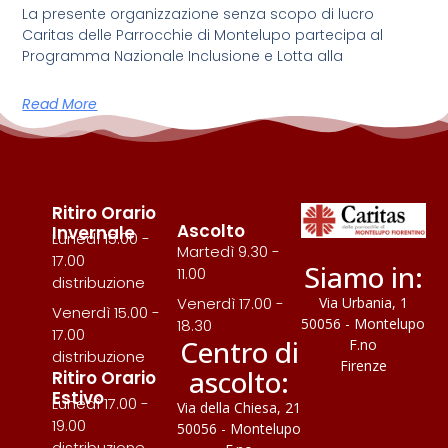
La presente organizzazione senza scopo di lucro
Caritas delle Parrocchie di Montelupo partecipa al
Programma Nazionale Inclusione e Lotta alla
Read More
Ritiro Orario
Ascolto
Invernale
Lunedì 15.00 -
Martedì 9.30 -
17.00
Siamo in:
11.00
distribuzione
Via Urbania, 1
Venerdì 17.00 -
Venerdì 15.00 -
50056 - Montelupo
18.30
17.00
Centro di
F.no
distribuzione
Firenze
ascolto:
Ritiro Orario
Estivo
Lunedì 17.00 -
Via della Chiesa, 21
19.00
50056 - Montelupo
distribuzione